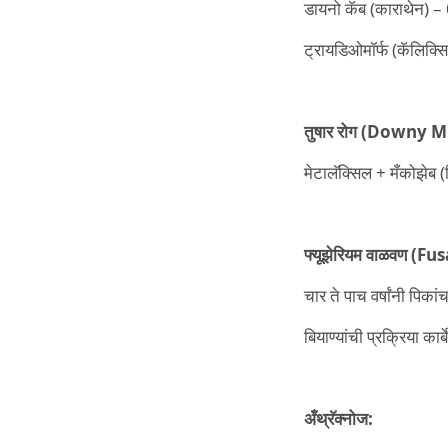
डायनो कॅब (काराथेन) –
ट्रायडिओमॉर्फ (कॅलिक्स
तुषार
रोग (Downy M
मेटालॅक्सिल + मँकोझेब 
फ्यूझेरियम
वाळवण (Fus
चार ते पाच वर्षांनी पिका
बियाण्यांची प्रक्रिया कार
अँथ्रॅक्नोज: