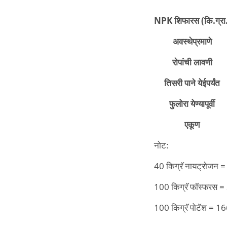
NPK
शिफारस (
कि.
ग्रा
अवस्थेप्रमाणे
रोपांची लावणी
तिसरी पाने येईपर्यंत
फुलोरा येण्यापूर्वी
एकूण
नोट:
40 किग्रॅ नायट्रोजन = 
100 किग्रॅ फॉस्फरस = 
100 किग्रॅ पोटॅश = 16