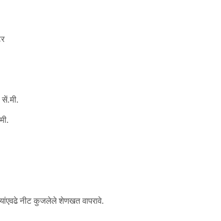
टर
ें.मी.
मी.
यांएवढे नीट कुजलेले शेणखत वापरावे.