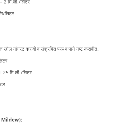
 – 2 मि.ली./लिटर
रॅम/लिटर
त खोल नांगरट करावी व संक्रमित फळं व पाने नष्ट करावीत.
लिटर
 1.25 मि.ली./लिटर
िटर
 Mildew):