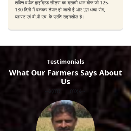
शक्ति वर्धक हाइब्रिड सीड्स का ब्राह्मी धान बीज जो 125-
130 दिनों में पककर तैयार हो जाती है और भूरा धब्बा रोग,
ब्लास्ट एवं बी.पी.एच. के प्रति सहनशील है।
Testimonials
What Our Farmers Says About
Us